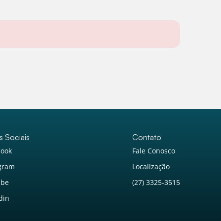
Atendimento 24h
Online
s Sociais
Contato
book
Fale Conosco
agram
Localização
ube
(27) 3325-3515
din