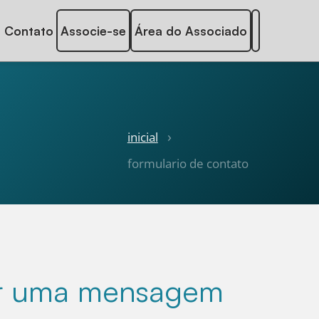
Contato
Associe-se
Área do Associado
inicial
formulario de contato
iar uma mensagem