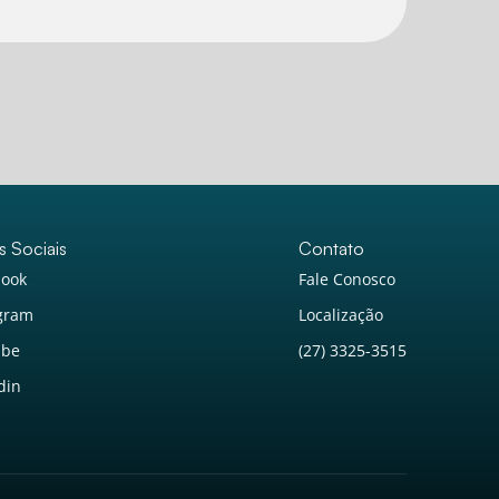
Atendimento 24h
Online
s Sociais
Contato
book
Fale Conosco
agram
Localização
ube
(27) 3325-3515
din