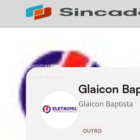
inicial
depoimentos
Glaicon Baptista
Glaicon Bap
Glaicon Baptista
OUTRO