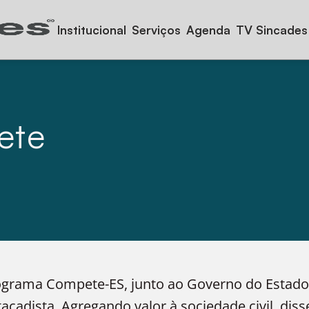
Institucional
Serviços
Agenda
TV Sincades
ete
ograma Compete-ES, junto ao Governo do Estado 
cadista. Agregando valor à sociedade civil, dis