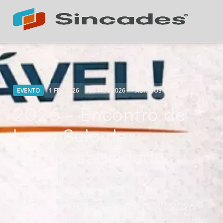
Atendimento 24h
Online
EVENTO
1 FEV 2026
30 NOV 2026
ABRIGOS E ASILOS
2026 - Encontro de
Luz e Selo de
Responsabilidade
Social
Período de 01/10/2026 até 30/11/2026.
Abrigos e Asilos, 08:00 às 12:00 e 13:00