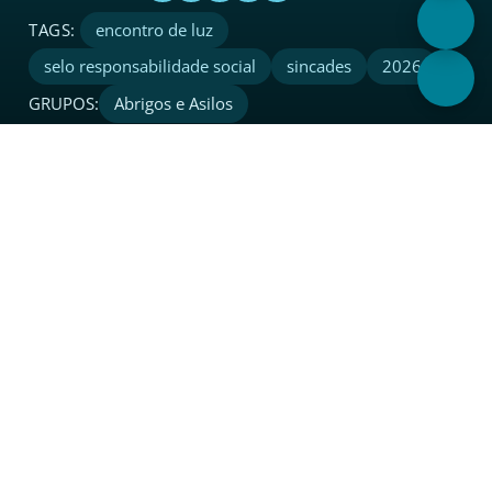
encontro de luz
selo responsabilidade social
sincades
2026
GRUPOS:
Abrigos e Asilos
Sobre
O Sincades é uma entidade sindical considerada
referência no setor. Além de coordenar, proteger, apoiar,
integrar e representar legalmente o segmento de atacado
e distribuição junto a instituições, governo e sociedade em
todo o Estado.
Links Rápidos