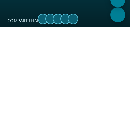
COMPARTILHAR:
Sobre
O Sincades é uma entidade sindical considerada
referência no setor. Além de coordenar, proteger, apoiar,
integrar e representar legalmente o segmento de atacado
e distribuição junto a instituições, governo e sociedade em
todo o Estado.
Links Rápidos
Termos de Uso