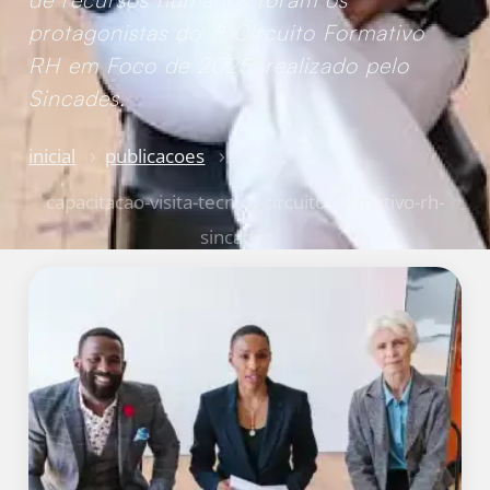
protagonistas do 1º Circuito Formativo
RH em Foco de 2025, realizado pelo
Sincades.
inicial
publicacoes
capacitacao-visita-tecnica-circuito-formativo-rh-
sincades