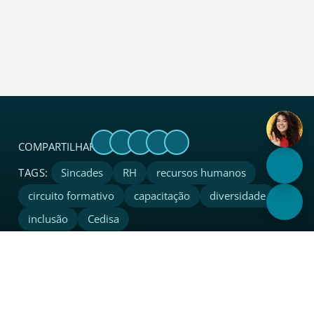
COMPARTILHAR:
Este site utiliza cookies e outras tecnologias para
Sincades
RH
recursos humanos
melhorar a sua experiência.
circuito formativo
capacitação
diversidade
Privacidade
•
Termos
Aceitar
inclusão
Cedisa