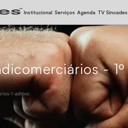
Institucional
Serviços
Agenda
TV Sincades
icomerciários - 1º 
rios-1-aditivo