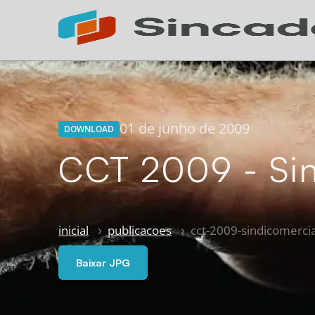
01 de junho de 2009
DOWNLOAD
CCT 2009 - Sind
inicial
publicacoes
cct-2009-sindicomercia
Baixar JPG