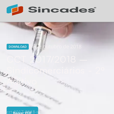
Atendimento 24h
Online
01 de outubro de 2018
DOWNLOAD
CCT 2017/2018 –
Sindicomerciários - 2º
Aditivo
inicial
publicacoes
cct-2017-2018-sindicomerciarios-2-aditivo
Baixar PDF