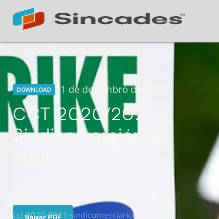
Atendimento 24h
Online
11 de dezembro de 2020
DOWNLOAD
CCT 2020/2021 -
Sindicomerciários
(mot)
inicial
publicacoes
cct-2020-2021-sindicomerciarios-mot
Baixar PDF