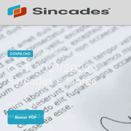
Atendimento 24h
Online
05 de maio de 2021
DOWNLOAD
CCT 2021/2022 -
Sincades e Sinfes
inicial
publicacoes
cct-2021-2022-sincades-sinfes
Baixar PDF