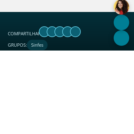
COMPARTILHAR:
GRUPOS:
Sinfes
Sobre
O Sincades é uma entidade sindical considerada
referência no setor. Além de coordenar, proteger, apoiar,
integrar e representar legalmente o segmento de atacado
e distribuição junto a instituições, governo e sociedade em
todo o Estado.