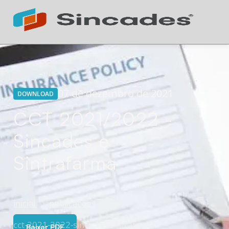
Atendimento 24h
Online
07 de dezembro de 2021
DOWNLOAD
CCT 2021/2022 -
Sincades e
Sintrafarma
inicial
publicacoes
cct-2021-2022-sincades-sintrafarma
Baixar PDF