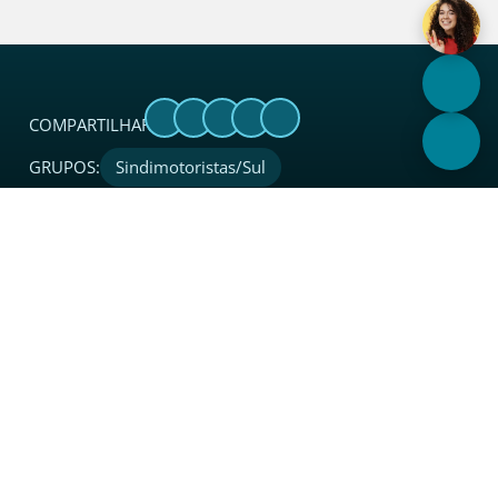
COMPARTILHAR:
GRUPOS:
Sindimotoristas/Sul
Sobre
O Sincades é uma entidade sindical considerada
referência no setor. Além de coordenar, proteger, apoiar,
integrar e representar legalmente o segmento de atacado
e distribuição junto a instituições, governo e sociedade em
todo o Estado.