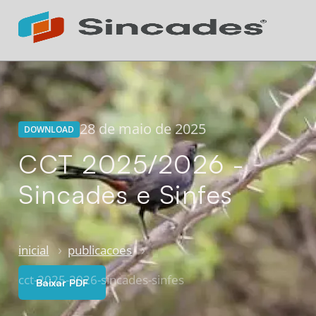
Atendimento 24h
Online
28 de maio de 2025
DOWNLOAD
CCT 2025/2026 -
Sincades e Sinfes
inicial
publicacoes
cct-2025-2026-sincades-sinfes
Baixar PDF