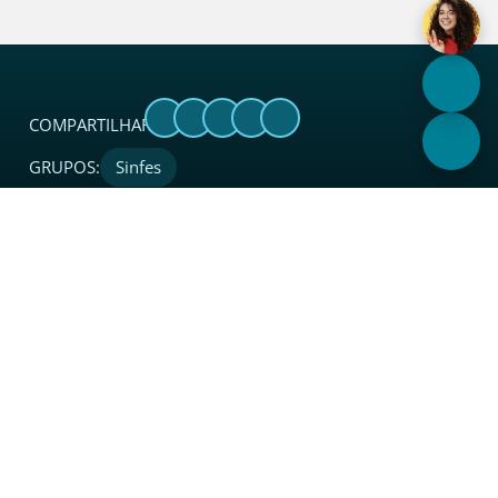
COMPARTILHAR:
GRUPOS:
Sinfes
Sobre
O Sincades é uma entidade sindical considerada
referência no setor. Além de coordenar, proteger, apoiar,
integrar e representar legalmente o segmento de atacado
e distribuição junto a instituições, governo e sociedade em
todo o Estado.