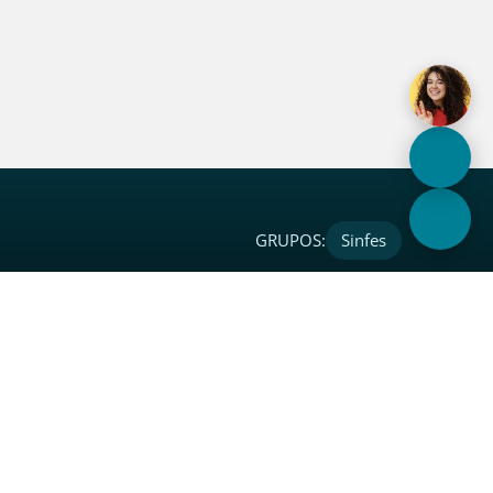
GRUPOS:
Sinfes
s Sociais
Contato
book
Fale Conosco