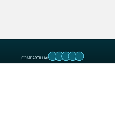
COMPARTILHAR:
Sobre
O Sincades é uma entidade sindical
considerada referência no setor. Além