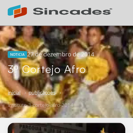
Atendimento 24h
Online
27 de dezembro de 2014
NOTICIA
3º Cortejo Afro
inicial
publicacoes
instituto-3-cortejo-afro-2014