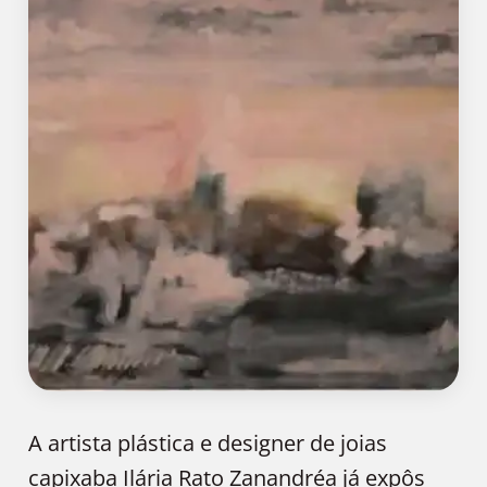
A artista plástica e designer de joias
capixaba Ilária Rato Zanandréa já expôs