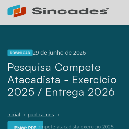
Atendimento 24h
Online
29 de junho de 2026
DOWNLOAD
Pesquisa Compete
Atacadista - Exercício
2025 / Entrega 2026
inicial
publicacoes
pesquisa-compete-atacadista-exercicio-2025-
Baixar PDF