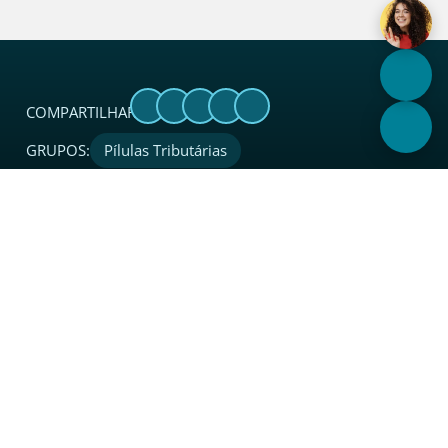
COMPARTILHAR:
GRUPOS:
Pílulas Tributárias
Sobre
O Sincades é uma entidade sindical considerada
referência no setor. Além de coordenar, proteger, apoiar,
integrar e representar legalmente o segmento de atacado
e distribuição junto a instituições, governo e sociedade em
todo o Estado.