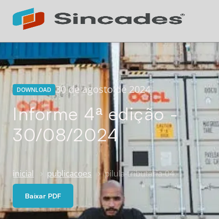
Atendimento 24h
Online
30 de agosto de 2024
DOWNLOAD
Informe 4ª edição -
30/08/2024
inicial
publicacoes
pilula-tributaria-04
Baixar PDF