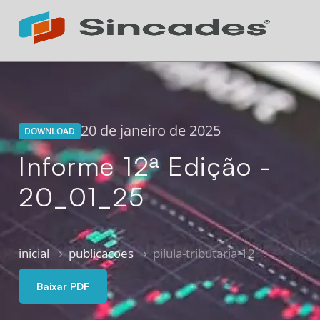
Atendimento 24h
Online
20 de janeiro de 2025
DOWNLOAD
Informe 12ª Edição -
20_01_25
inicial
publicacoes
pilula-tributaria-12
Baixar PDF