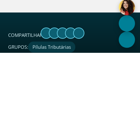
COMPARTILHAR:
GRUPOS:
Pílulas Tributárias
Sobre
O Sincades é uma entidade sindical considerada
referência no setor. Além de coordenar, proteger, apoiar,
integrar e representar legalmente o segmento de atacado
e distribuição junto a instituições, governo e sociedade em
todo o Estado.