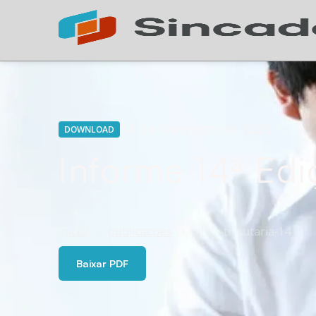
14 de fevereiro de 2025
DOWNLOAD
Informe 14ª Ed
inicial
publicacoes
pilula-tributaria-14
Baixar PDF