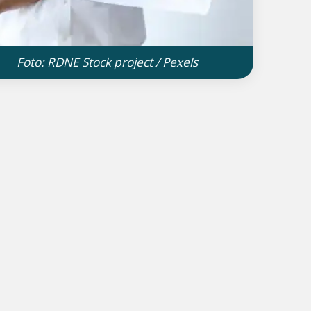
Foto: RDNE Stock project / Pexels
Atendimento 24h
Online