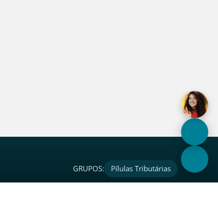
GRUPOS:
Pílulas Tributárias