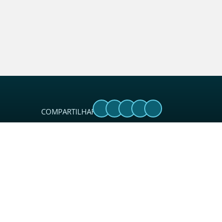
COMPARTILHAR:
Sobre
O Sincades é uma entidade sindical
considerada referência no setor. Além