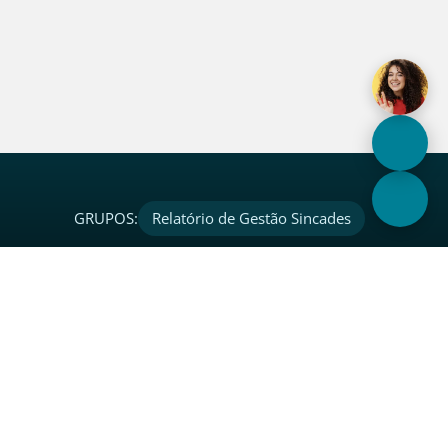
GRUPOS:
Relatório de Gestão Sincades
s Sociais
Contato
book
Fale Conosco