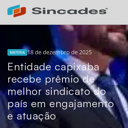
Atendimento 24h
Online
18 de dezembro de 2025
MATERIA
Entidade capixaba
recebe prêmio de
melhor sindicato do
país em engajamento
e atuação